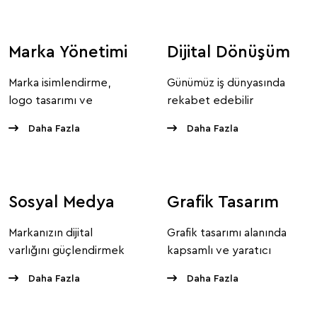
Marka Yönetimi
Dijital Dönüşüm
Marka isimlendirme,
Günümüz iş dünyasında
logo tasarımı ve
rekabet edebilir
kurumsal iletişim
olmanın en önemli
Daha Fazla
Daha Fazla
tasarımı ile markanızın
unsuru...
güçlü bir başlangıç
yapmasını sağlarız.
Sosyal Medya
Grafik Tasarım
Markanızın dijital
Grafik tasarımı alanında
varlığını güçlendirmek
kapsamlı ve yaratıcı
için kapsamlı bir hizmet
hizmetler sunarak
Daha Fazla
Daha Fazla
yelpazesi sunar.
markanızın görsel
kimliğini en üst seviyeye