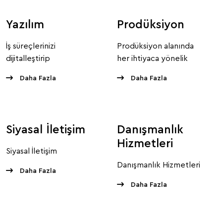
taşır.
Yazılım
Prodüksiyon
İş süreçlerinizi
Prodüksiyon alanında
dijitalleştirip
her ihtiyaca yönelik
verimliliğinizi artıracak
yaratıcı ve profesyonel
Daha Fazla
Daha Fazla
özel yazılımlar.
çözümler.
Siyasal İletişim
Danışmanlık
Hizmetleri
Siyasal İletişim
Danışmanlık Hizmetleri
Daha Fazla
Daha Fazla